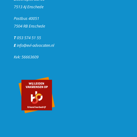
7513 AJ Enschede
Postbus 40051
7504 RB Enschede
T
053 574 51 55
E
info@evl-advocaten.nl
Kvk: 56663609