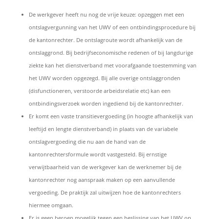
De werkgever heeft nu nog de vrije keuze: opzeggen met een
ontslagvergunning van het UWV of een ontbindingsprocedure bij
de kantonrechter. De ontslagroute wordt afhankelijk van de
ontslaggrond. Bij bedrijfseconomische redenen of bij langdurige
ziekte kan het dienstverband met voorafgaande toestemming van
het UWV worden opgezegd. Bij alle overige ontslaggronden
(disfunctioneren, verstoorde arbeidsrelatie etc) kan een
ontbindingsverzoek worden ingediend bij de kantonrechter.
Er komt een vaste transitievergoeding (in hoogte afhankelijk van
leeftijd en lengte dienstverband) in plaats van de variabele
ontslagvergoeding die nu aan de hand van de
kantonrechtersformule wordt vastgesteld. Bij ernstige
verwijtbaarheid van de werkgever kan de werknemer bij de
kantonrechter nog aanspraak maken op een aanvullende
vergoeding. De praktijk zal uitwijzen hoe de kantonrechters
hiermee omgaan.
Er is geen beroep mogelijk tegen een beslissing van het UWV op